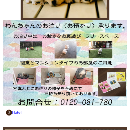
都の要請に伴い、３月21日まで短縮営業を延期いたします。
【緊急事態宣言に伴い営業時間を短縮致します。】
2021.2.01
都の要請に伴い、３月７日まで短縮営業を延期いたします。
【緊急事態宣言に伴い営業時間を短縮致します。】
2021.01.08
本日より、２月７日まで【緊急事態宣言に伴い営業時間を短縮致し
ます。】
開店時間の10:00は変わらず、閉店時間（緊急事態宣言前9:00～
21:00）を昨年から継続している10:00～20:00を再度変更して18:00
Hotel
と
させて頂きます。
【感染予防対策】を踏まえた営業となりますがよろしくお願い致し