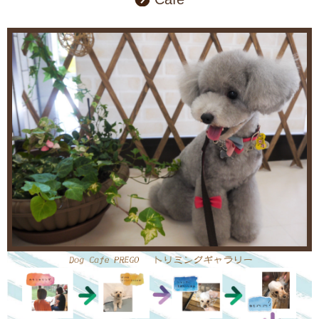
2021.12.13
【年末年始営業のお知らせ】
12月31日から1月4日迄、お休みとさせて頂きます。
期間中のホテルご利用のお客様はフリーダイアルにて
お問い合わせお願い致します。
0120-081-780
2021.09.01
本日よりシャンプーコース又は、シャンプーカットコースのオプシ
ョンに
【マイクロバブル温浴＆カシミヤトリートメント】
￥2500～
今なら、お試し価格で
￥2500→￥1500
※わんちゃん１頭につき１回限りのお試しです。
※お試し価格分のポイントは貯まりません。