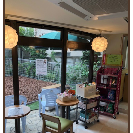
ます。
2020.08.23
9/24（木）社内研修の為、
トリミングの営業は12：00までとなります。
（単品ケア等は
12：00～予約可能です。施術内容により応相談。）
尚、カフェ（ドッグスペース含む）は
通常通り営業させて頂きます。
2020.08.11