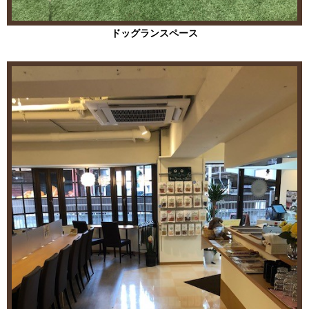
尚、トリミング、ペットホテルは通常通り営業しております。
ドッグランスペース
2020.05.27
6月1日より、店頭OPENにて
ご予約、物販販売など承ります。
【感染予防対策】
を踏まえた