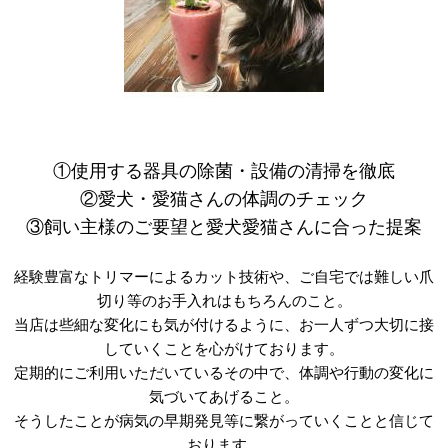
2022.12.31
年末年始のお知らせ
本年は格別のご愛顧を賜り厚く御礼申し上げます。
2022年12月31日（土）より2023年1月4日（水）まで
①使用する器具の除菌・設備の清掃を徹底
年末年始休業とさせて頂きます。
②愛犬・愛猫さんの体調のチェック
ご迷惑をおかけいたしますが何卒ご了承くださいますようお願い申
③飼い主様のご要望と愛犬愛猫さんに合った提案
し上げます。
経験豊富なトリマーによるカット技術や、ご自宅では難しい爪
2023年1月5日（木）より通常営業となります。
切り等のお手入れはもちろんのこと。
1/5 カフェ 12：00 OPEN/18：00 CLOSE
当店は些細な変化にも気が付けるように、お一人ずつ大切に接
※順次お知らせいたします。
していくことを心がけております。
定期的にご利用いただいているその中で、体調や行動の変化に
来年もより一層のご愛顧を賜りますようお願い申し上げます。
気づいてあげること。
そうしたことが病気の早期発見等に繋がっていくことと信じて
PREGO スタッフ一同
おります。