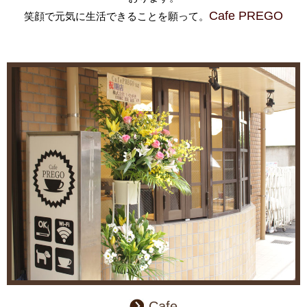
Cafe PREGO
笑顔で元気に生活できることを願って。
2022.12.1
【カフェ＆ドッグカフェ】
【ホテル及びトリミング】
いつもご愛顧頂き誠にありがとうございます。
ご利用のお客様には大変ご迷惑おかけしております。。
12月営業日のお知らせです。
変更がございましたらインスタ等で
お知らせしております。ご来店時に店舗に
お電話確認して頂けますと幸いです。
Cafe